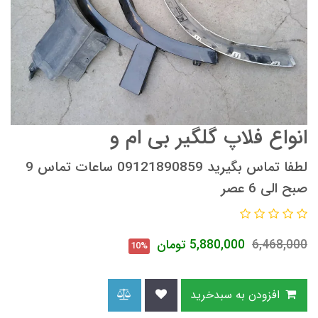
انواع فلاپ گلگیر بی ام و
لطفا تماس بگیرید 09121890859 ساعات تماس 9
صبح الی 6 عصر
6,468,000
5,880,000
تومان
10%
افزودن به سبدخرید