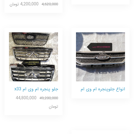
4,200,000 تومان
4,620,000
انواع جلوپنجره ام وی ام
جلو پنجره ام وی ام x33
44,800,000
49,280,000
تومان