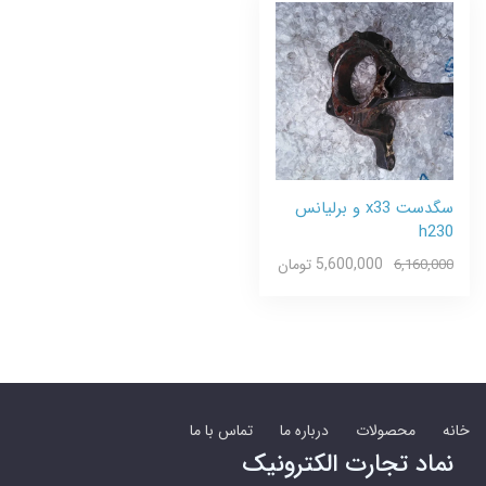
سگدست x33 و برلیانس
h230
5,600,000 تومان
6,160,000
خانه
محصولات
درباره ما
تماس با ما
نماد تجارت الکترونیک