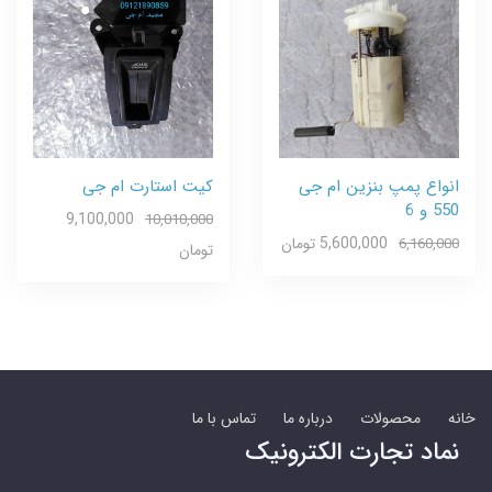
انواع پمپ بنزین ام جی
کیت استارت ام جی
550 و 6
9,100,000
10,010,000
5,600,000 تومان
6,160,000
تومان
خانه
محصولات
درباره ما
تماس با ما
نماد تجارت الکترونیک