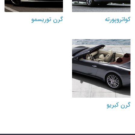
کواتروپورته
گرن توریسمو
گرن کبریو