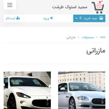
مجید استوک طرشت
سبد خرید
0
ورود
ثبت‌نام
خانه
محصولات
مازراتی
مازراتی