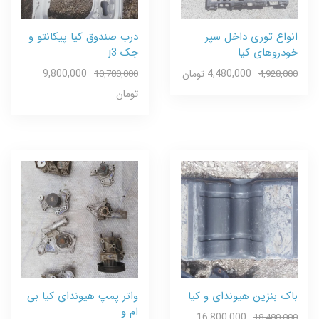
انواع توری داخل سپر
درب صندوق کیا پیکانتو و
خودروهای کیا
جک j3
4,480,000 تومان
9,800,000
10,780,000
4,928,000
تومان
باک بنزین هیوندای و کیا
واتر پمپ هیوندای کیا بی
ام و
16,800,000
18,480,000