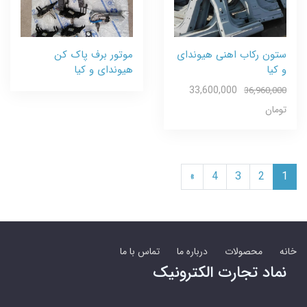
ستون رکاب اهنی هیوندای
موتور برف پاک کن
و کیا
هیوندای و کیا
33,600,000
36,960,000
تومان
»
4
3
2
1
خانه
محصولات
درباره ما
تماس با ما
نماد تجارت الکترونیک