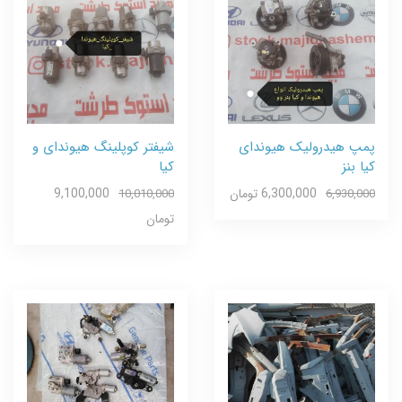
پمپ هیدرولیک هیوندای
شیفتر کوپلینگ هیوندای و
کیا بنز
کیا
6,300,000 تومان
9,100,000
10,010,000
6,930,000
تومان