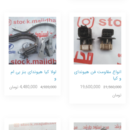
انواع مقاومت فن هیوندای
لولا کیا هیوندای بنز بی ام
و کیا
و
19,600,000
4,480,000 تومان
4,928,000
21,560,000
تومان