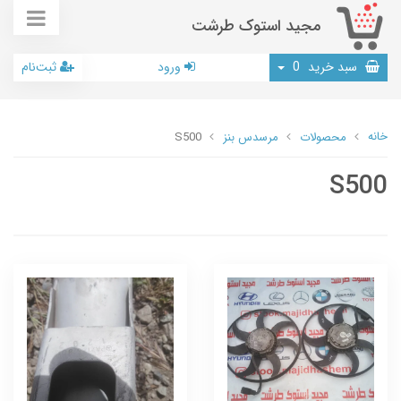
مجید استوک طرشت
سبد خرید
0
ورود
ثبت‌نام
خانه
محصولات
مرسدس بنز
S500
S500