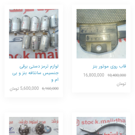
قاب روی موتور بنز
لوازم ترمز دستی برقی
جنسیس سانتافه بنز و بی
16,800,000
18,480,000
ام و
تومان
5,600,000 تومان
6,160,000