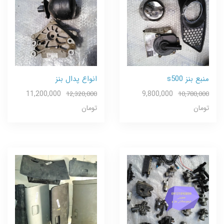
منبع بنز s500
انواع پدال بنز
11,200,000
9,800,000
12,320,000
10,780,000
تومان
تومان