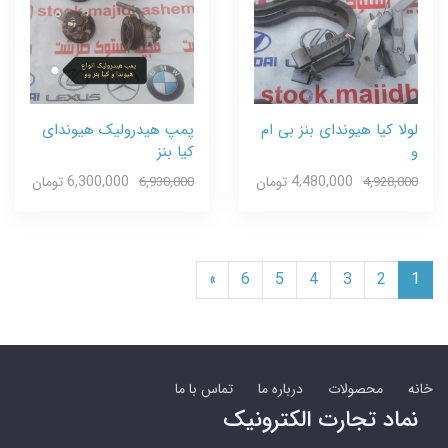
لولا کیا هیوندای بنز بی ام
پمپ هیدرولیک هیوندای
و
کیا بنز
4,480,000 تومان
6,300,000 تومان
6,930,000
4,928,000
»
6
5
4
3
2
1
خانه
محصولات
درباره ما
تماس با ما
نماد تجارت الکترونیک