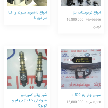
انواع ترموستات بنز
انواع داشبورد هیوندای کیا
بنز تویاتا
16,800,000
18,480,000
تومان
سینی جلو بنز s 500
شیر برقی کمپرسور
هیوندای کیا بنز بی ام و
16,800,000
18,480,000
تویوتا