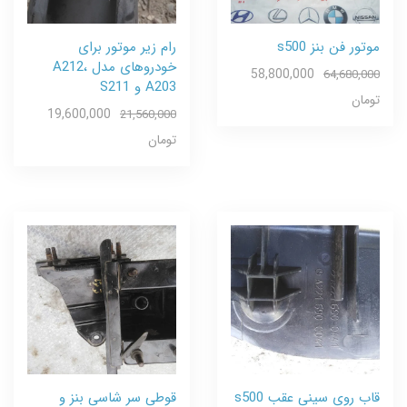
موتور فن بنز s500
رام زیر موتور برای
خودروهای مدل A212،
58,800,000
64,680,000
A203 و S211
تومان
19,600,000
21,560,000
تومان
قاب روی سینی عقب s500
قوطی سر شاسی بنز و