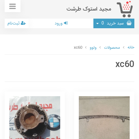
مجید استوک طرشت
سبد خرید
0
ورود
ثبت‌نام
خانه
محصولات
ولوو
xc60
xc60