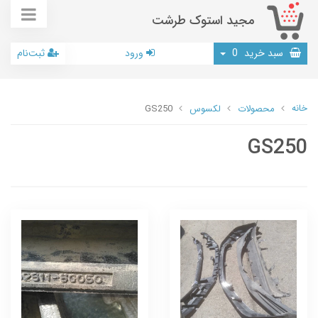
مجید استوک طرشت
سبد خرید
0
ورود
ثبت‌نام
خانه
محصولات
لکسوس
GS250
GS250