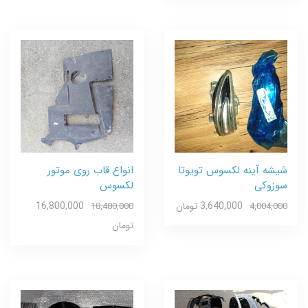
شیشه آینه لکسوس تویوتا
انواع قاب روی موتور
سوزوکی
لکسوس
3,640,000 تومان
16,800,000
18,480,000
4,004,000
تومان