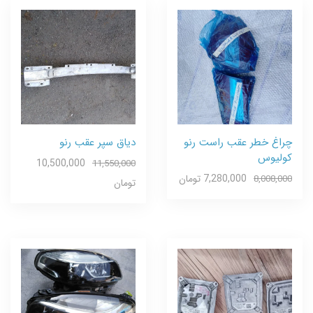
چراغ خطر عقب راست رنو
دیاق سپر عقب رنو
کولیوس
10,500,000
11,550,000
7,280,000 تومان
8,008,000
تومان