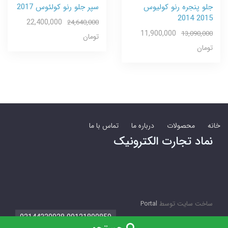
جلو پنجره رنو کولیوس
سپر جلو رنو کولئوس 2017
2015 2014
22,400,000
24,640,000
11,900,000
13,090,000
تومان
تومان
خانه
محصولات
درباره ما
تماس با ما
نماد تجارت الکترونیک
ساخت سایت توسط
Portal
09121890859 02144220928