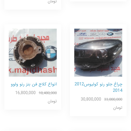
تومان
چراغ جلو رنو کولیوس2012
انواع کلاج فن بنز رنو ولوو
2014
16,800,000
18,480,000
30,800,000
33,880,000
تومان
تومان