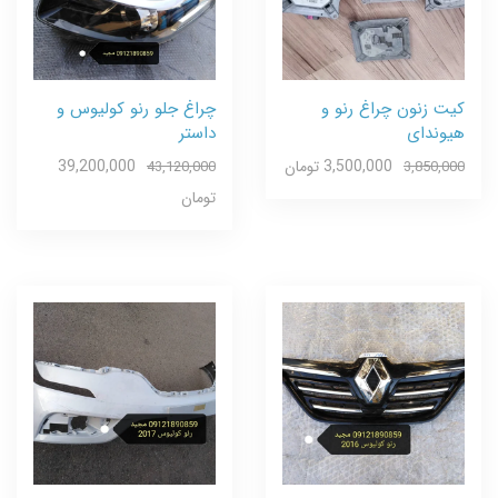
کیت زنون چراغ رنو و
چراغ جلو رنو کولیوس و
هیوندای
داستر
3,500,000 تومان
39,200,000
43,120,000
3,850,000
تومان