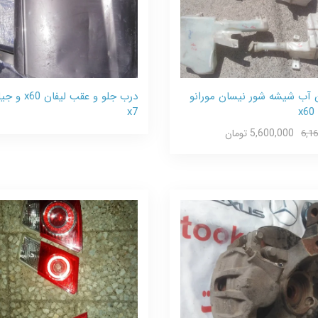
آب شیشه شور نیسان مورانو
درب جلو و عقب لیفان 60
x
x7
5,600,000 تومان
6,1