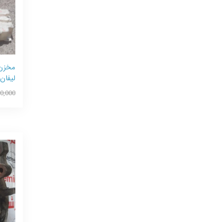
مخزن 
لیفان 60
60,000