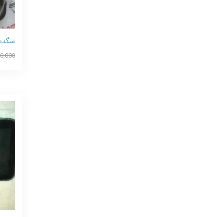
سگدست
30,000