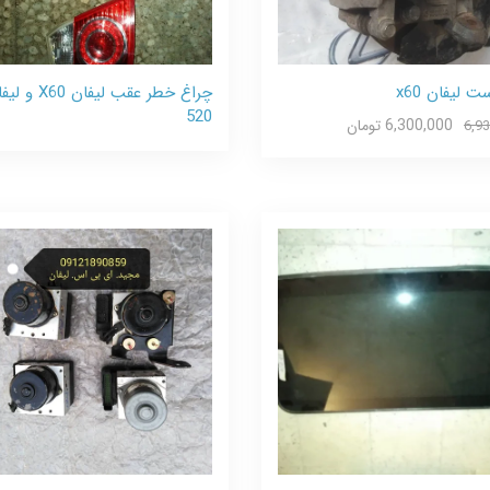
 لیفان x60
چراغ خطر عقب لیفان X60
520
6,300,000 تومان
6,9