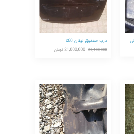
x و جیلی
درب صندوق لیفان x60
21,000,000 تومان
23,100,000