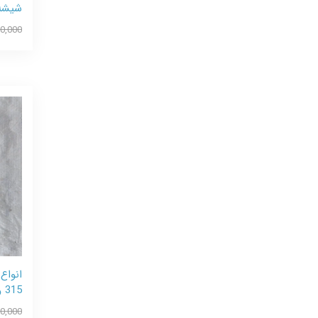
شیشه 
0,000
انواع 
315 و جیلی
0,000