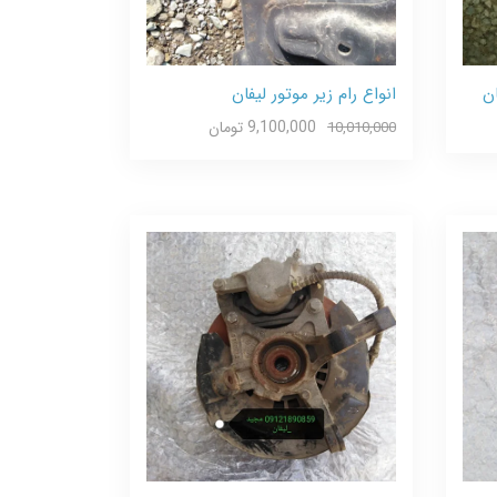
 و لیفان
انواع رام زیر موتور لیفان
9,100,000 تومان
10,010,000