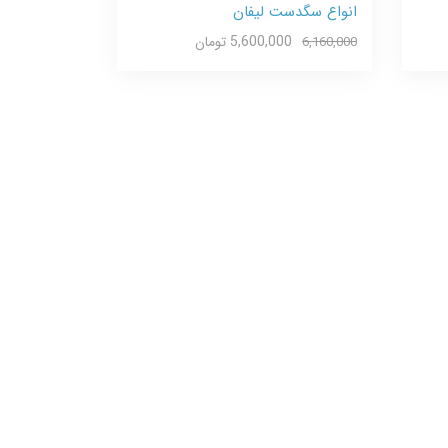
انواع سگدست لیفان
5,600,000 تومان
6,160,000