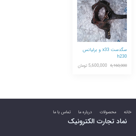
سگدست x33 و برلیانس
h230
5,600,000 تومان
6,160,000
خانه
محصولات
درباره ما
تماس با ما
نماد تجارت الکترونیک