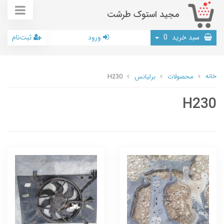
مجید استوک طرشت
سبد خرید
0
ورود
ثبت‌نام
خانه
محصولات
برلیانس
H230
H230