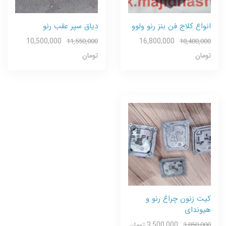
انواع کلاج فن بنز رنو ولوو
دیاق سپر عقب رنو
10,500,000
16,800,000
11,550,000
18,480,000
تومان
تومان
کیت زنون چراغ رنو و
هیوندای
3,500,000 تومان
3,850,000