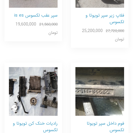
فلاپ زیر سپر تویوتا و
سپر عقب لکسوس is es
لکسوس
19,600,000
21,560,000
25,200,000
27,720,000
تومان
تومان
فوم داخل سپر تویوتا
رادیات خنک کن تویوتا و
لکسوس
لکسوس