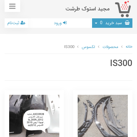
مجید استوک طرشت
سبد خرید
0
ورود
ثبت‌نام
خانه
محصولات
لکسوس
IS300
IS300