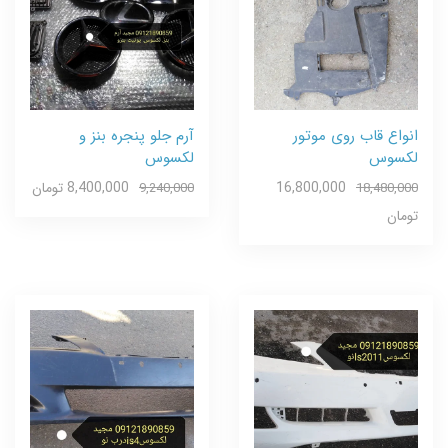
انواع قاب روی موتور
آرم جلو پنجره بنز و
لکسوس
لکسوس
16,800,000
8,400,000 تومان
9,240,000
18,480,000
تومان