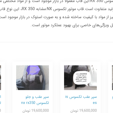
می‌شود:انواع قاب موتور لکسوسقاب موتور استیل لکسوس RX 350:این قاب معمولاً در بازار موج
می‌شود. قیمت این قاب‌ها بسته به 
ویژگی‌های خاصی برای بهبود عملکرد موتور است.
سپر عقب لکسوس is
سپر عقب و جلو
ا
es
لکسوس nx rx350
ل
19,600,000 تومان
19,600,000 تومان
0