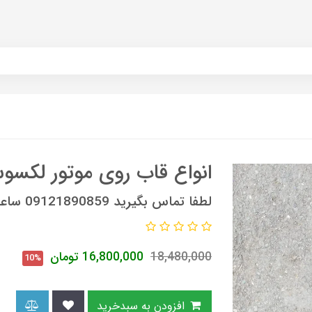
انواع قاب روی موتور لکس
لطفا تماس بگیرید 09121890859 ساعات تماس 9 صبح الی 6 عصر
18,480,000
16,800,000
تومان
10%
افزودن به سبدخرید