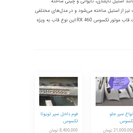
ود است و از مواد مختلفی مانند استیل تایلندی، تایوانی و چینی ساخته
کیفیت و منبع تولید متفاوت است.قاب موتور لکسوس NX:مشابه RX 350، این نوع قاب نیز از استیل ساخته می‌شود و در مدل‌های مختلفی
عرضه می‌شود.قاب موتور لکسوس ES250:این قاب نیز از مواد با کیفیت ساخته شده و به صورت استوک در بازار موجود است.قاب موتور لکسوس RX 460:این نوع قاب به ویژه
نواع سپر جلو
فوم داخل سپر تویوتا
کسوس
لکسوس
21,000,00 تومان
8,400,000 تومان