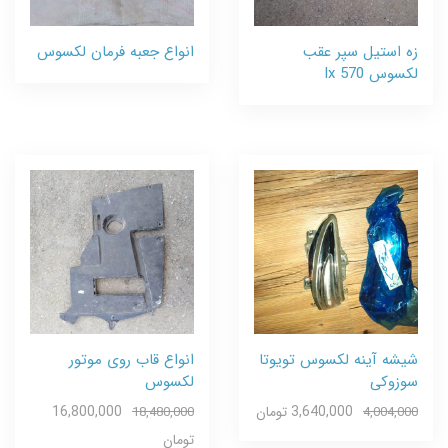
زه استیل سپر عقب
انواع جعبه فرمان لکسوس
لکسوس lx 570
شیشه آینه لکسوس تویوتا
انواع قاب روی موتور
سوزوکی
لکسوس
3,640,000 تومان
16,800,000
18,480,000
4,004,000
تومان