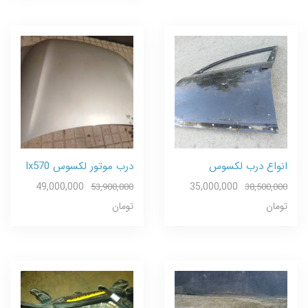
انواع درب لکسوس
درب موتور لکسوس lx570
49,000,000
35,000,000
53,900,000
38,500,000
تومان
تومان