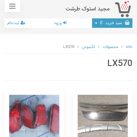
مجید استوک طرشت
سبد خرید
0
ورود
ثبت‌نام
خانه
محصولات
لکسوس
LX570
LX570