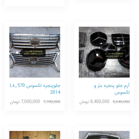
آرم جلو پنجره بنز و
جلوپنجره لکسوس Lx_570
لکسوس
2014
8,400,000 تومان
7,000,000 تومان
7,700,000
9,240,000