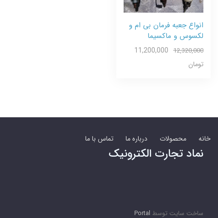
انواع جعبه فرمان بی ام و
لکسوس و ماکسیما
11,200,000
12,320,000
تومان
خانه
محصولات
درباره ما
تماس با ما
نماد تجارت الکترونیک
ساخت سایت توسط
Portal