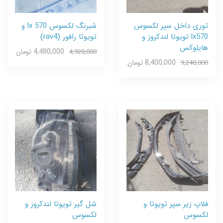
توری داخل سپر لکسوس
شبرنگ لکسوس lx 570 و
lx570 تویوتا لندکروز و
تویوتا رافور (rav4)
هایلوکس
4,480,000 تومان
4,928,000
8,400,000 تومان
9,240,000
فلاپ زیر سپر تویوتا و
شل گیر تویوتا لندکروز و
لکسوس
لکسوس