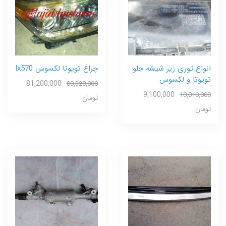
انواع توری زیر شیشه جلو
چراغ تويوتا لکسوس lx570
تویوتا و لکسوس
81,200,000
89,320,000
9,100,000
10,010,000
تومان
تومان