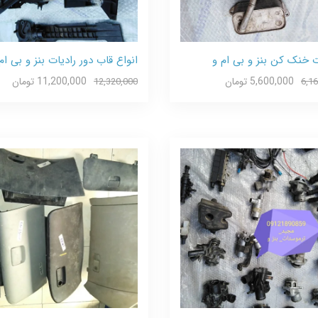
ت خنک کن بنز و بی ام و
انواع قاب دور رادیات بنز و بی ام
5,600,000 تومان
11,200,000 تومان
12,320,000
6,1