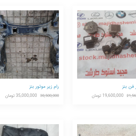
 فن بنز
رام زیر موتور بنز
19,600,000 تومان
35,000,000 تومان
38,500,000
21,56