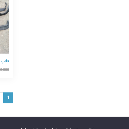
فلاپ 
00,000
1