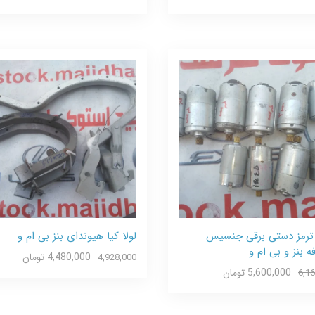
 ترمز دستی برقی جنسیس
لولا کیا هیوندای بنز بی ام و
ه بنز و بی ام و
4,480,000 تومان
4,928,000
5,600,000 تومان
6,1