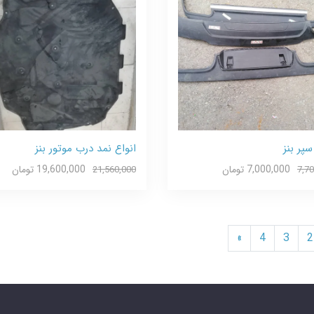
سپر بنز
انواع نمد درب موتور بنز
7,000,000 تومان
19,600,000 تومان
21,560,000
7,7
»
4
3
2