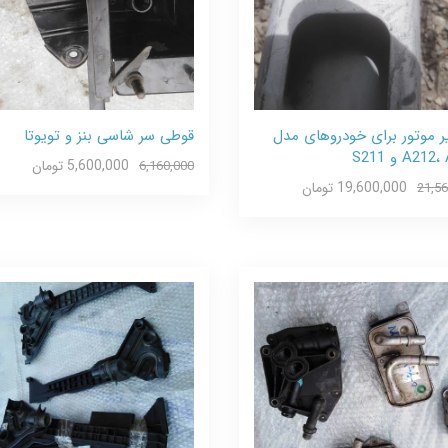
یر موتور برای خودروهای مدل
قوطی سر شاسی بنز و تویوتا
A21 و S211
5,600,000 تومان
6,160,000
19,600,000 تومان
21,56