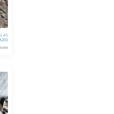
رام ز
2، A203
0,000