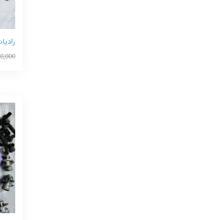
رادیا
60,000