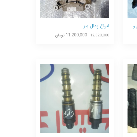
 و
انواع پدال بنز
11,200,000 تومان
12,320,000