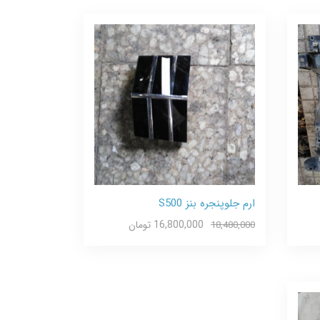
ارم جلوپنجره بنز S500
16,800,000 تومان
18,480,000