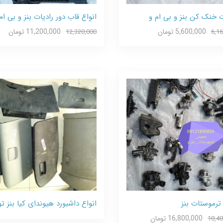
ت خنک کن بنز و بی ام و
انواع قاب دور رادیات بنز و بی ام
5,600,000 تومان
11,200,000 تومان
12,320,000
6,1
 ترموستات بنز
انواع داشبورد هیوندای کیا بنز توی
16,800,000 تومان
18,48