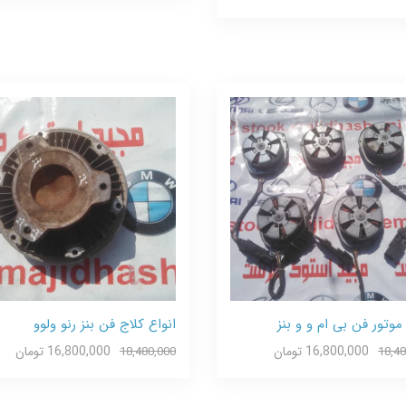
موتور فن بی ام و و بنز
انواع کلاج فن بنز رنو ولوو
16,800,000 تومان
16,800,000 تومان
18,480,000
18,48