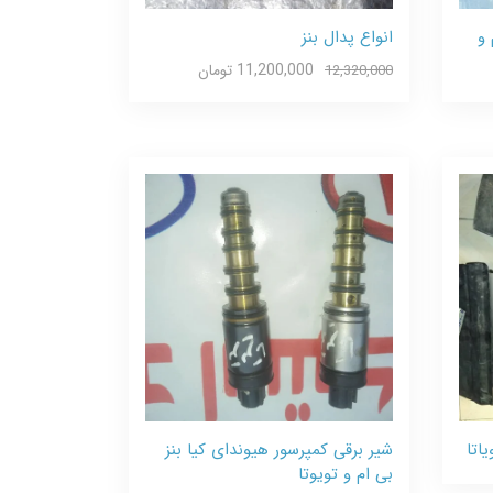
 و
انواع پدال بنز
11,200,000 تومان
12,320,000
اتا
شیر برقی کمپرسور هیوندای کیا بنز
بی ام و تویوتا