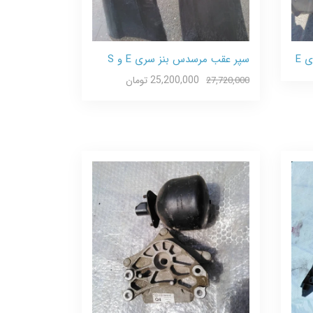
سپر عقب مرسدس بنز سری E و S
25,200,000 تومان
27,720,000