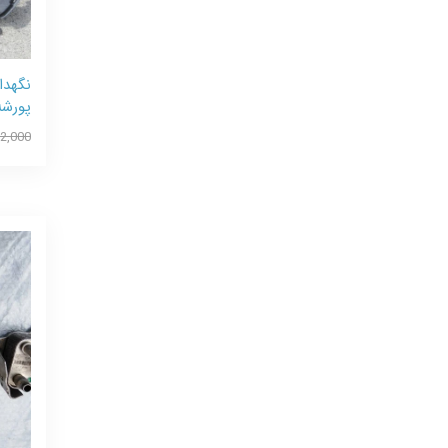
نگهدا
پورشه
92,000