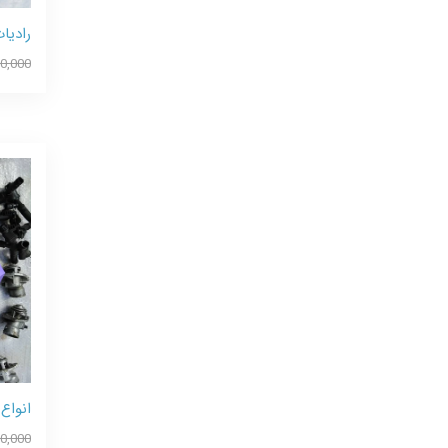
رادیا
60,000
انواع
0,000