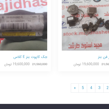
 فن بنز
جک کاپوت بنز E کلاس
19,600,000 تومان
19,600,000 تومان
21,560,000
21,56
»
5
4
3
2