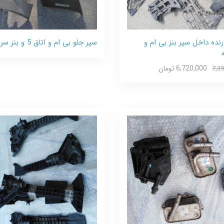
رنده داخل سپر بنز بی ام و
سپر جلو بی ام و اتاق 5 و بنز سری E
6,720,000 تومان
7,3