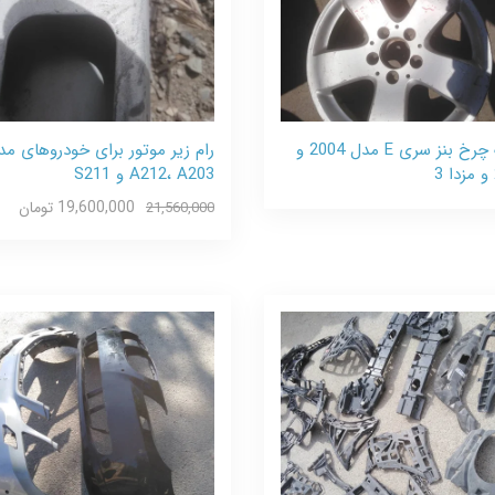
رینگ چرخ بنز سری E مدل 2004 و
رام زیر موتور برای خودروهای مد
A212، A203 و S211
19,600,000 تومان
21,560,000