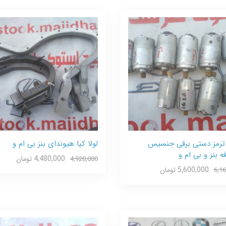
 ترمز دستی برقی جنسیس
لولا کیا هیوندای بنز بی ام و
ه بنز و بی ام و
4,480,000 تومان
4,928,000
5,600,000 تومان
6,1