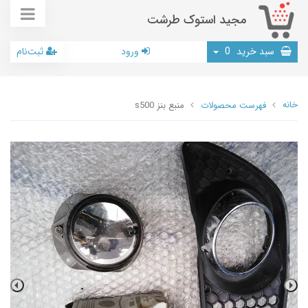
مجید استوک طرشت
سبد خرید
0
ورود
ثبت‌نام
خانه
فهرست محصولات
منبع بنز s500