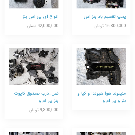
پمپ تقسیم باد بنز اس
انواع ای بی اس بنز
16,800,000 تومان
42,000,000 تومان
منیفولد هوا هیوندا و کیا و
قفل_درب صندوق کاپوت
بنز و بی ام و
بنز بی ام و
9,800,000 تومان