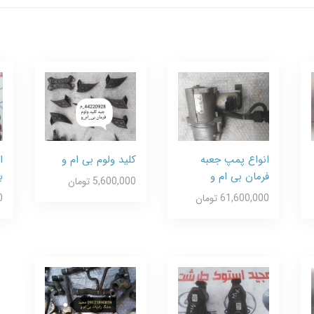
انواع پمپ جعبه
کلید ولوم بی ام و
ا
فرمان بی ام و
ب
5,600,000 تومان
61,600,000 تومان
0