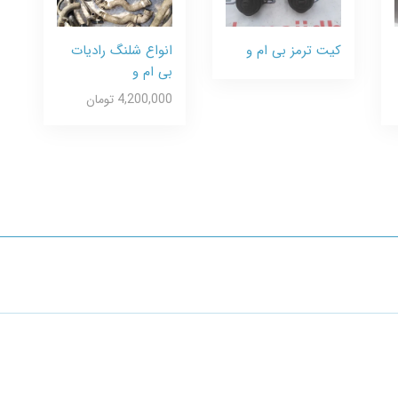
کیت ترمز بی ام و
انواع شلنگ رادیات
بی ام و
4,200,000 تومان