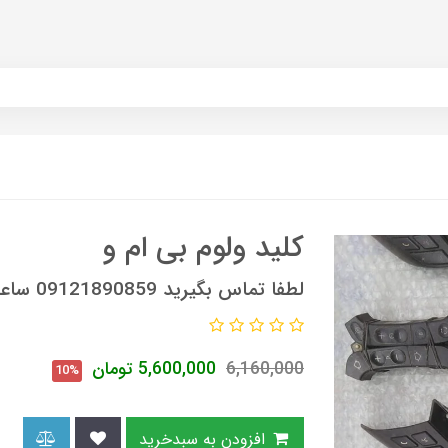
کلید ولوم بی ام و
لطفا تماس بگیرید 09121890859 ساعات تماس 9 صبح الی 6 عصر
6,160,000
5,600,000
تومان
10%
افزودن به سبدخرید