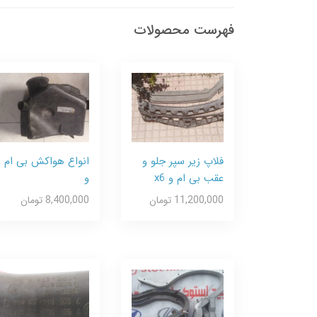
فهرست محصولات
فلاپ زیر سپر جلو و
انواع هواکش بی ام
عقب بی ام و x6
و
11,200,000 تومان
8,400,000 تومان