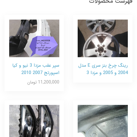
فهرست محصولات
رینگ چرخ بنز سری E مدل
سپر عقب مزدا 3 نیو و کیا
2004 و 2005 و مزدا 3
اسپورتج 2007 2010
11,200,000 تومان