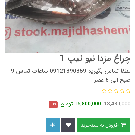
چراغ مزدا نیو تیپ 1
لطفا تماس بگیرید 09121890859 ساعات تماس 9
صبح الی 6 عصر
18,480,000
16,800,000
تومان
10%
افزودن به سبدخرید