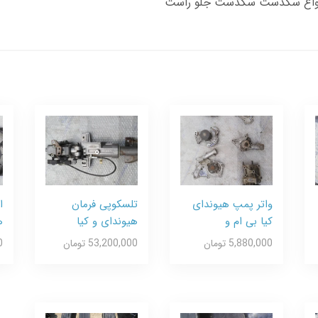
انواع سگدست سگدست جلو راست
واتر پمپ هیوندای
تلسکوپی فرمان
ا
کیا بی ام و
هیوندای و کیا
ه
5,880,000 تومان
53,200,000 تومان
0