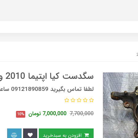
سگدست کیا اپتیما 2010 و 2015
لطفا تماس بگیرید 09121890859 ساعات تماس 9 صبح الی 6 عصر
7,700,000
7,000,000
تومان
10%
افزودن به سبدخرید