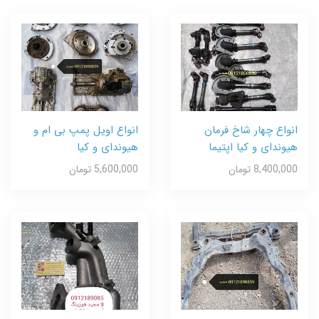
انواع چهار شاخ فرمان
انواع اویل پمپ بی ام و
هیوندای و کیا اپتیما
هیوندای و کیا
8,400,000 تومان
5,600,000 تومان