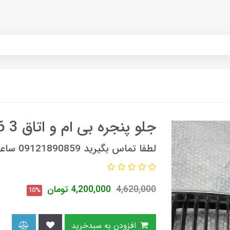
جلو پنجره بی ام و اتاق 3 E46
لطفا تماس بگیرید 09121890859 ساعات تماس 9 صبح الی 6 عصر
4,620,000
4,200,000
تومان
10%
افزودن به سبدخرید