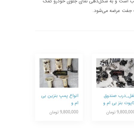
 با شماره فنی 51137072129 برای سمت چپ خودرو مناسب است و به شکل‌دهی نمای جلوی خودرو کمک
فل_درب صندوق
انواع پمپ بنزین بی
اپوت بنز بی ام و
ام و
9,800,00 تومان
9,800,000 تومان