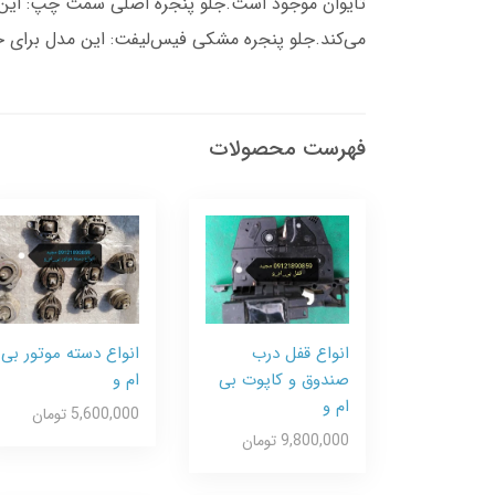
می‌کند.جلو پنجره مشکی فیس‌لیفت: این مدل برای خودروهای بی ام و E46 از سال 1997 تا 2006 طراح
فهرست محصولات
انواع قفل درب
انواع دسته موتور بی
صندوق و کاپوت بی
ام و
ام و
5,600,000 تومان
9,800,000 تومان