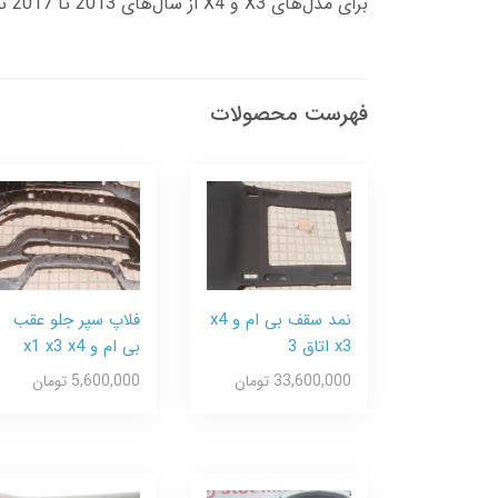
برای مدل‌های X3 و X4 از سال‌های 2013 تا 2017 تولید می‌شود و به راحتی قابل نصب است.
فهرست محصولات
نمد سقف بی ام و x4
فلاپ سپر جلو عقب
x3 اتاق 3
بی ام و x1 x3 x4
33,600,000 تومان
5,600,000 تومان