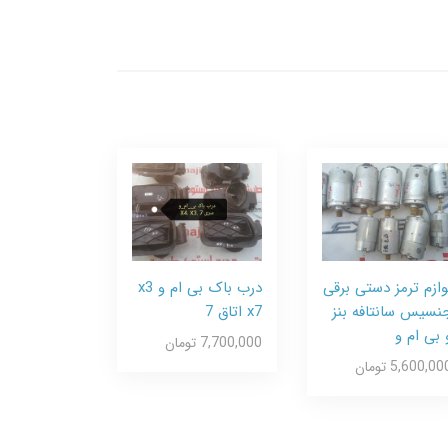
وازم ترمز دستی برقی
درب باک بی ام و x3
نسیس سانتافه بنز
x7 اتاق 7
 بی ام و
7,700,000 تومان
5,600,00 تومان