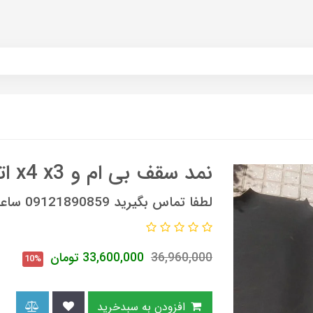
نمد سقف بی ام و x4 x3 اتاق 3
لطفا تماس بگیرید 09121890859 ساعات تماس 9 صبح الی 6 عصر
36,960,000
33,600,000
تومان
10%
افزودن به سبدخرید