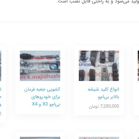
انواع کلید شیشه
کشویی جعبه فرمان
ل
بالابر بی‌ام‌و
برای خودروهای
ج
بی‌ام‌و X3 و X4
و
7,280,000 تومان
0