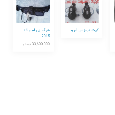
کیت ترمز بی ام و
هوگ بی ام و x4
2015
33,600,000 تومان