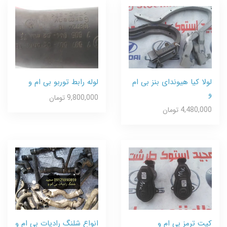
لولا کیا هیوندای بنز بی ام
لوله رابط توربو بی ام و
و
9,800,000 تومان
4,480,000 تومان
کیت ترمز بی ام و
انواع شلنگ رادیات بی ام و