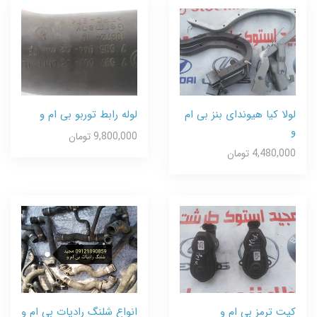
لولا کیا هیوندای بنز بی ام
لوله رابط توربو بی ام و
و
9,800,000 تومان
4,480,000 تومان
کیت ترمز بی ام و
انواع شلنگ رادیات بی ام و