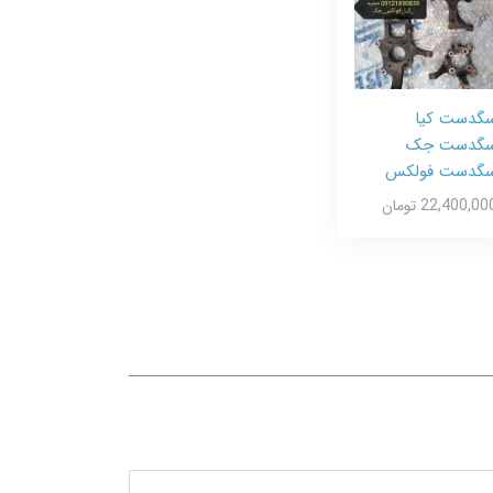
گدست کیا
گدست جک
گدست فولکس
22,400,00 تومان