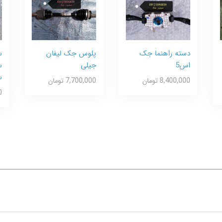
دسته راهنما جک
پلوس جک لیفان
س
اس5
جیلی
س
س
8,400,000 تومان
7,700,000 تومان
0