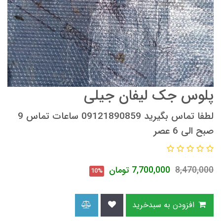
پلوس جک لیفان جیلی
لطفا تماس بگیرید 09121890859 ساعات تماس 9
صبح الی 6 عصر
8,470,000
7,700,000
تومان
10%
افزودن به سبدخرید