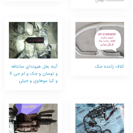
5,600,000 تومان
کلاف راننده جک
آینه بغل هیوندای سانتافه
و توسان و جک و ام جی 6
و کیا موهاوی و جیلی