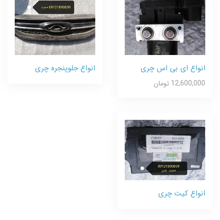
انواع ای بی اس چری
انواع جلوپنجره چری
12,600,000 تومان
انواع کیت چری