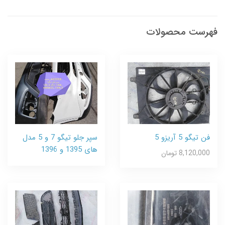
فهرست محصولات
فن تیگو 5 آریزو 5
سپر جلو تیگو 7 و 5 مدل
های 1395 و 1396
8,120,000 تومان