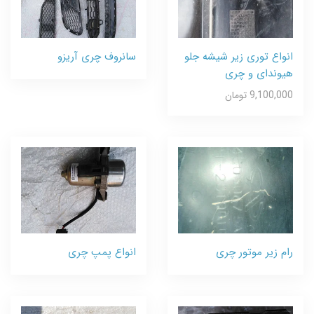
انواع توری زیر شیشه جلو
سانروف چری آریزو
هیوندای و چری
9,100,000 تومان
رام زیر موتور چری
انواع پمپ چری