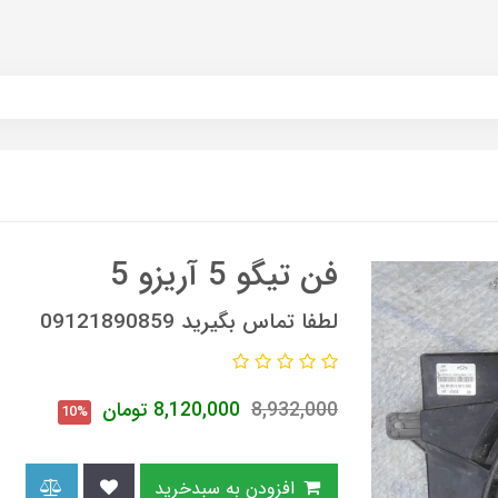
فن تیگو 5 آریزو 5
لطفا تماس بگیرید 09121890859
8,932,000
8,120,000
تومان
10%
افزودن به سبدخرید