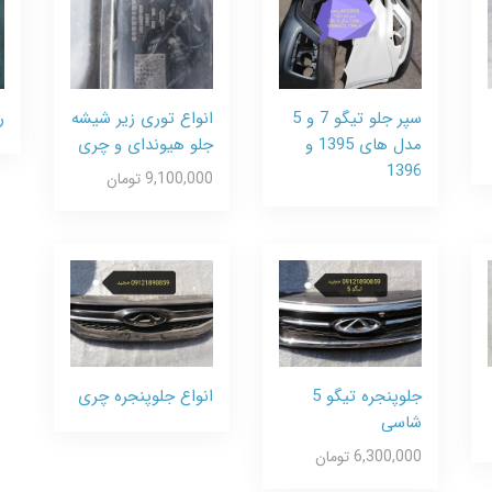
سپر جلو تیگو 7 و 5
انواع توری زیر شیشه
ر
مدل های 1395 و
جلو هیوندای و چری
1396
9,100,000 تومان
جلوپنجره تیگو 5
انواع جلوپنجره چری
شاسی
6,300,000 تومان