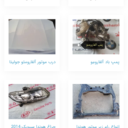
پمپ باد آلفارومِو
درب موتور آلفارومئو جولیتا
انواع رام زیر موتور هوندا
چراغ هوندا سیویک 2014