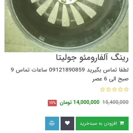
رینگ آلفارومئو جولیتا
لطفا تماس بگیرید 09121890859 ساعات تماس 9
صبح الی 6 عصر
15,400,000
14,000,000
تومان
10%
افزودن به سبدخرید