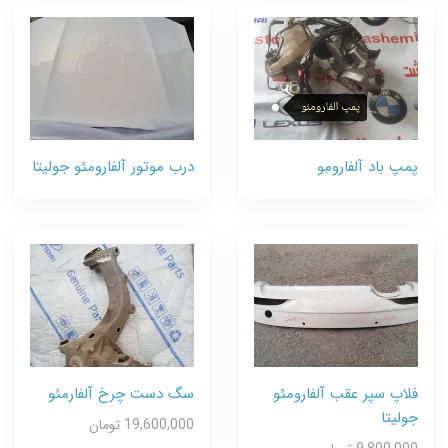
پمپ باد آلفارومِو
درب موتور آلفارومئو جولیتا
فلاپ سپر عقب آلفارومئو
سگ دست چرخ آلفارمئو
جولیتا
19,600,000 تومان