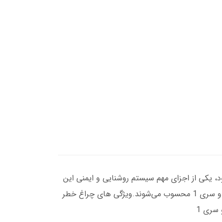
طر عقب بی ام و سری 1 که به انگلیسی BMW 1 Series Tail Lights نامیده می‌شود، یکی از اجزای مهم سیستم روشنایی و ایمنی این
خودرو است. این چراغ ها با طراحی زیبا و کیفیت ساخت بالا شناخته شده اند و به عنوان یکی از ویژگی های متمایز بی ام و سری 1 محسوب می‌شوند.ویژگی های چراغ خطر