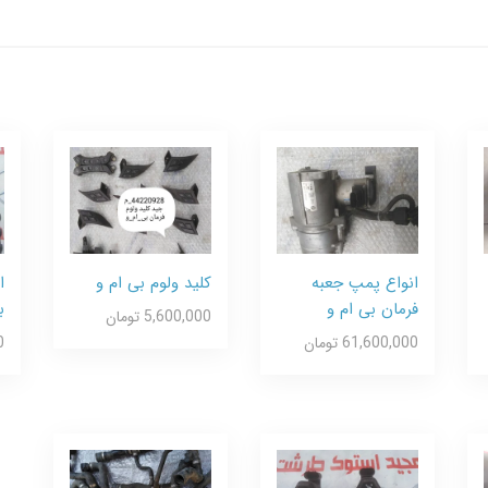
انواع پمپ جعبه
کلید ولوم بی ام و
ا
فرمان بی ام و
ب
5,600,000 تومان
61,600,000 تومان
0