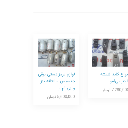
نواع کلید شیشه
لوازم ترمز دستی برقی
الابر بی‌ام‌و
جنسیس سانتافه بنز
و بی ام و
7,280,00 تومان
5,600,000 تومان