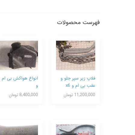
فهرست محصولات
فلاپ زیر سپر جلو و
انواع هواکش بی ام
عقب بی ام و x6
و
11,200,000 تومان
8,400,000 تومان