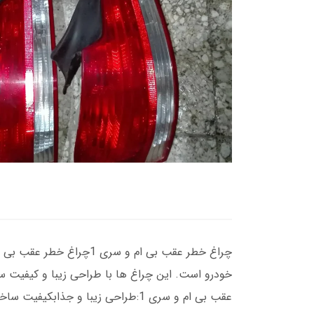
عقب بی ام و سری 1:طراحی زیبا و جذابکیفیت ساخت بالاافزایش ایمنی و روشنایی خودرویکی از اجزای اصلی بدنه بی ام و سری 1