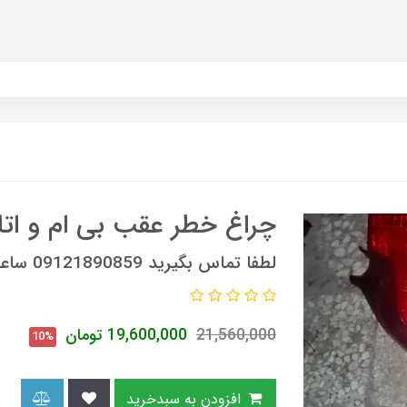
چراغ خطر عقب بی ام و اتاق
لطفا تماس بگیرید 09121890859 ساعات تماس 9 صبح الی 6 عصر
21,560,000
19,600,000
تومان
10%
افزودن به سبدخرید