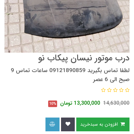
درب موتور نیسان پیکاب نو
لطفا تماس بگیرید 09121890859 ساعات تماس 9
صبح الی 6 عصر
14,630,000
13,300,000
تومان
10%
افزودن به سبدخرید