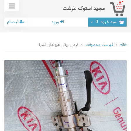
مجید استوک طرشت
سبد خرید
0
ورود
ثبت‌نام
خانه
فهرست محصولات
فرمان برقی هیوندای النترا