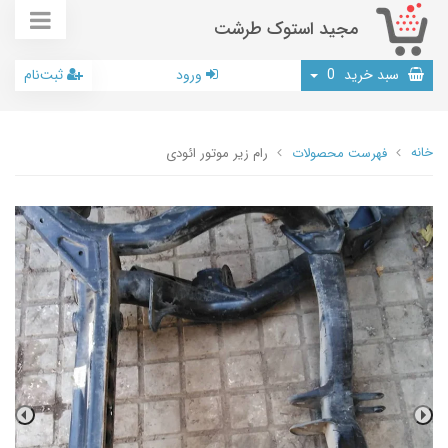
مجید استوک طرشت
سبد خرید
0
ورود
ثبت‌نام
خانه
فهرست محصولات
رام زیر موتور ائودی