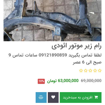
رام زیر موتور ائودی
لطفا تماس بگیرید 09121890859 ساعات تماس 9
صبح الی 6 عصر
69,300,000
63,000,000
تومان
10%
افزودن به سبدخرید