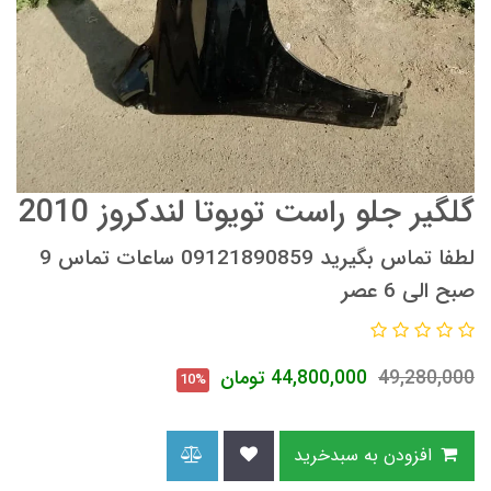
گلگیر جلو راست تویوتا لندکروز 2010
لطفا تماس بگیرید 09121890859 ساعات تماس 9
صبح الی 6 عصر
49,280,000
44,800,000
تومان
10%
افزودن به سبدخرید