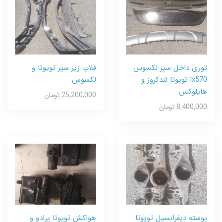
توری داخل سپر لکسوس
فلاپ زیر سپر تویوتا و
lx570 تویوتا لندکروز و
لکسوس
هایلوکس
25,200,000 تومان
8,400,000 تومان
پوسته دیفرانسیل تویوتا
هواکش تویوتا پرادو و