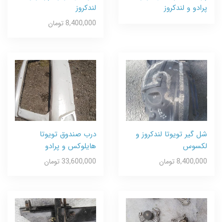
پرادو و لندکروز
لندکروز
8,400,000 تومان
شل گیر تویوتا لندکروز و
درب صندوق تویوتا
لکسوس
هایلوکس و پرادو
8,400,000 تومان
33,600,000 تومان