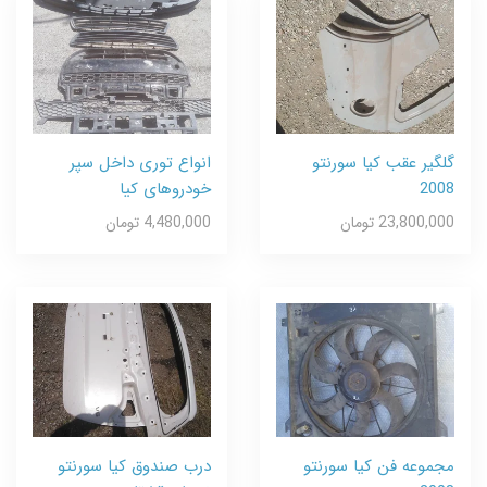
گلگیر عقب کیا سورنتو
انواع توری داخل سپر
2008
خودروهای کیا
23,800,000 تومان
4,480,000 تومان
مجموعه فن کیا سورنتو
درب صندوق کیا سورنتو