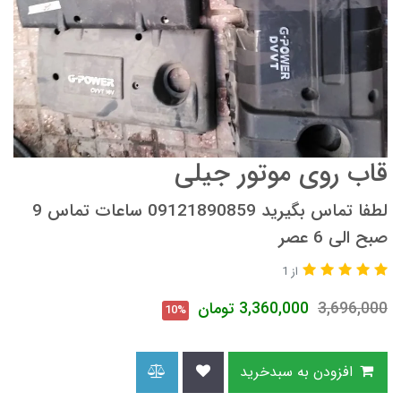
قاب روی موتور جیلی
لطفا تماس بگیرید 09121890859 ساعات تماس 9
صبح الی 6 عصر
از 1
3,696,000
3,360,000
تومان
10%
افزودن به سبدخرید