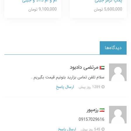
پمپ ترمز جیلی
ام و ام 315 و جیلی
5,600,000 تومان
9,100,000 تومان
دیدگاه‌ها
مرتضی دادبود
سلام تلفن تماس بزارید بتونیم قیمت بگیریم .
ارسال پاسخ
1289 روز پیش
رزمپور
09157029616
ارسال پاسخ
545 روز پیش