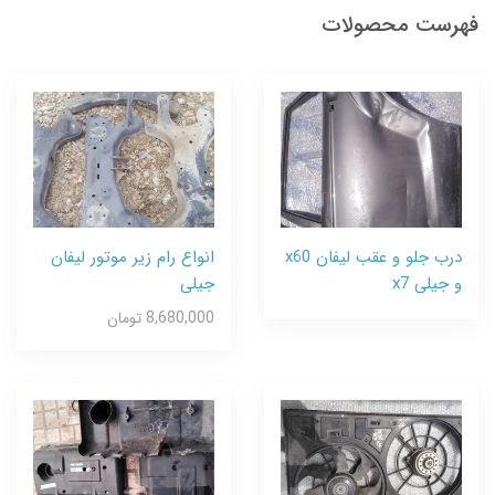
فهرست محصولات
درب جلو و عقب لیفان x60
انواع رام زیر موتور لیفان
و جیلی x7
جیلی
8,680,000 تومان