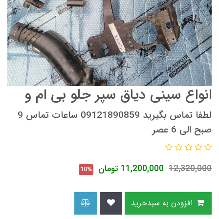
انواع سینی دیاق سپر جلو بی ام و
لطفا تماس بگیرید 09121890859 ساعات تماس 9
صبح الی 6 عصر
12,320,000
11,200,000
تومان
10%
افزودن به سبدخرید