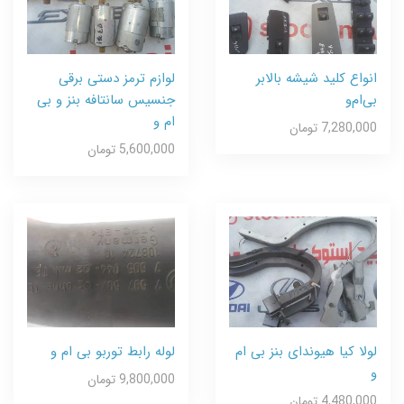
انواع کلید شیشه بالابر
لوازم ترمز دستی برقی
بی‌ام‌و
جنسیس سانتافه بنز و بی
ام و
7,280,000 تومان
5,600,000 تومان
لولا کیا هیوندای بنز بی ام
لوله رابط توربو بی ام و
و
9,800,000 تومان
4,480,000 تومان