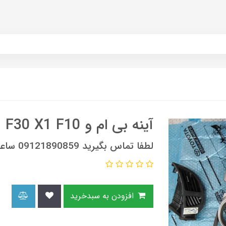
آینه بی ام و F30 X1 F10
لطفا تماس بگیرید 09121890859 ساعات تماس 9 صبح الی 6 عصر
افزودن به سبدخرید