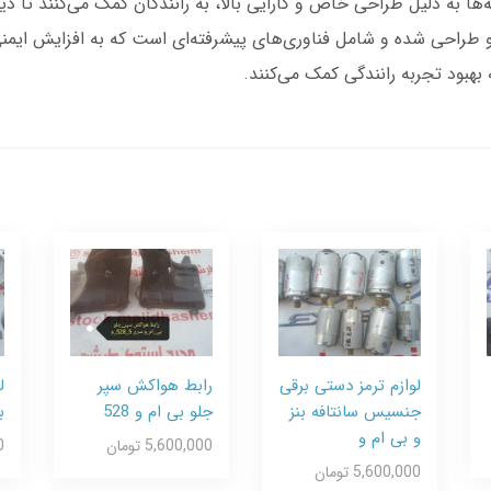
گی‌ها و مشخصاتآینه بی‌ام‌و F30: این آینه‌ها به دلیل طراحی خاص و کارایی بالا، به رانندگان
 بهبود تجربه رانندگی کمک می‌کنند.
لوازم ترمز دستی برقی
رابط هواکش سپر
ل
جنسیس سانتافه بنز
جلو بی ام و 528
ب
و بی ام و
5,600,000 تومان
0
5,600,000 تومان