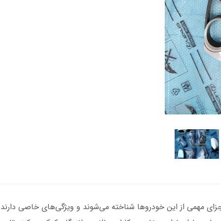
‌و مدل‌های F30، X1 و F10 به عنوان اجزای مهمی از این خودروها شناخته می‌شوند و ویژگی‌های