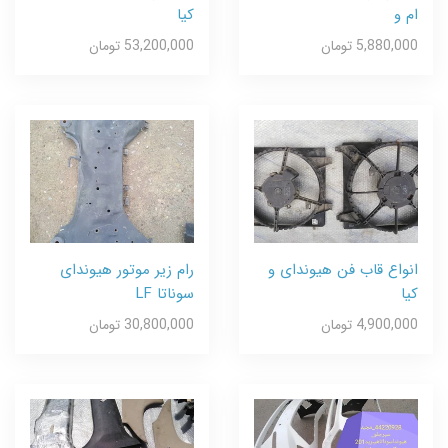
ام و
کیا
5,880,000 تومان
53,200,000 تومان
انواع قاب فن هیوندای و
رام زیر موتور هیوندای
کیا
سوناتا LF
4,900,000 تومان
30,800,000 تومان