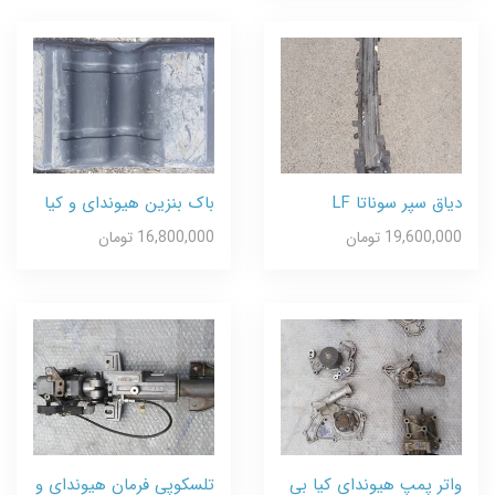
دیاق سپر سوناتا LF
باک بنزین هیوندای و کیا
19,600,000 تومان
16,800,000 تومان
واتر پمپ هیوندای کیا بی
تلسکوپی فرمان هیوندای و