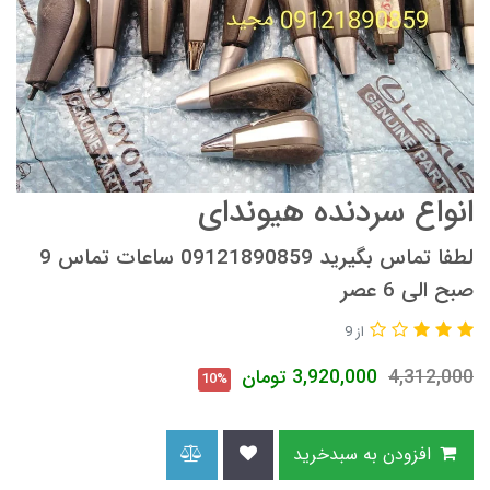
انواع سردنده هیوندای
لطفا تماس بگیرید 09121890859 ساعات تماس 9
صبح الی 6 عصر
از 9
4,312,000
3,920,000
تومان
10%
افزودن به سبدخرید