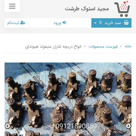
مجید استوک طرشت
سبد خرید
0
ورود
ثبت‌نام
خانه
فهرست محصولات
انواع دریچه شارژر منیفولد هیوندای