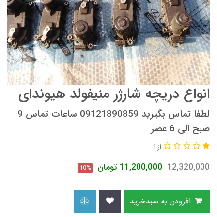
انواع دریچه شارژر منیفولد هیوندای
لطفا تماس بگیرید 09121890859 ساعات تماس 9
صبح الی 6 عصر
از 1
12,320,000
11,200,000
تومان
10%
افزودن به سبدخرید