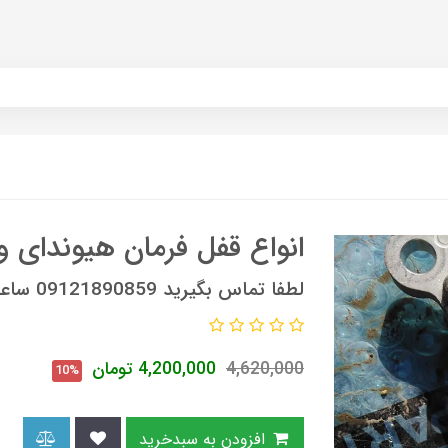
انواع قفل فرمان هیوندای و 
لطفا تماس بگیرید 09121890859 ساعات تماس 9 صبح الی 6 عصر
4,620,000
4,200,000
تومان
10%
افزودن به سبدخرید