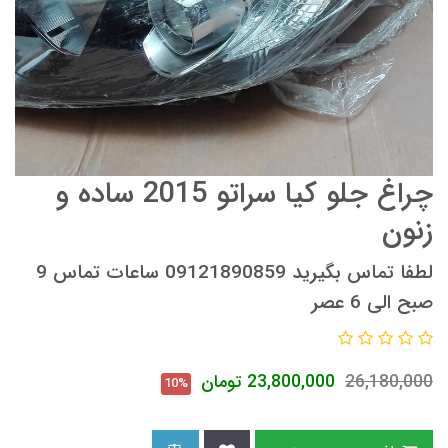
چراغ جلو کیا سراتو 2015 ساده و
زنون
لطفا تماس بگیرید 09121890859 ساعات تماس 9
صبح الی 6 عصر
26,180,000
23,800,000
تومان
10%