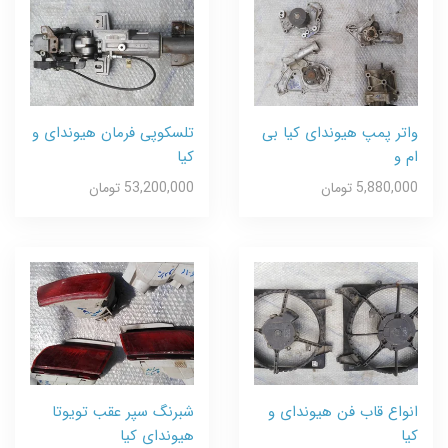
واتر پمپ هیوندای کیا بی
تلسکوپی فرمان هیوندای و
ام و
کیا
5,880,000 تومان
53,200,000 تومان
انواع قاب فن هیوندای و
شبرنگ سپر عقب تویوتا
کیا
هیوندای کیا