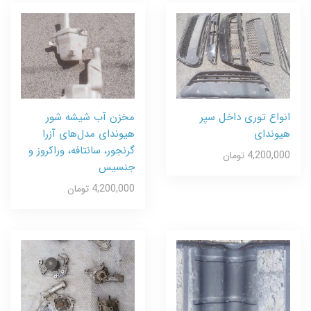
انواع توری داخل سپر
مخزن آب شیشه شور
هیوندای
هیوندای مدل‌های آزرا
گرنجور، سانتافه، وراکروز و
4,200,000 تومان
جنسیس
4,200,000 تومان