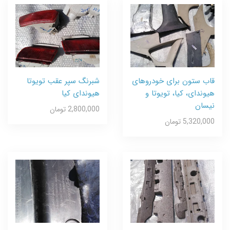
قاب ستون برای خودروهای
شبرنگ سپر عقب تویوتا
هیوندای، کیا، تویوتا و
هیوندای کیا
نیسان
2,800,000 تومان
5,320,000 تومان