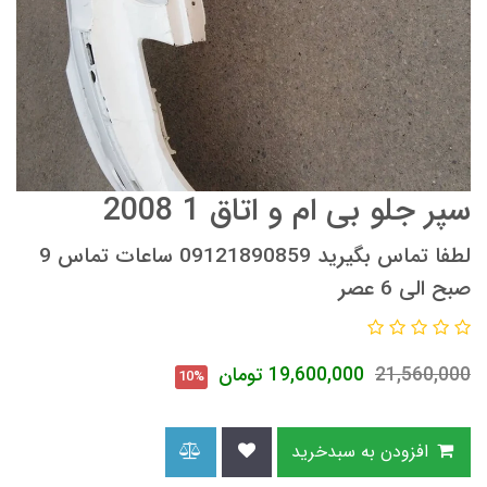
سپر جلو بی ام و اتاق 1 2008
لطفا تماس بگیرید 09121890859 ساعات تماس 9
صبح الی 6 عصر
21,560,000
19,600,000
تومان
10%
افزودن به سبدخرید