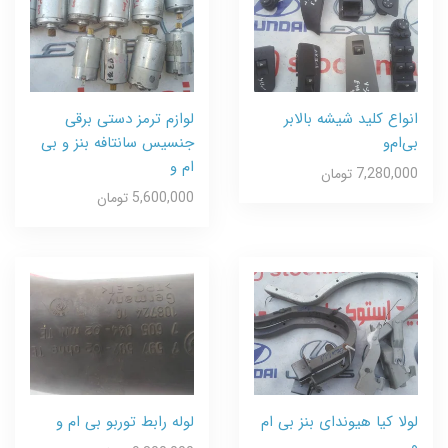
انواع کلید شیشه بالابر
لوازم ترمز دستی برقی
بی‌ام‌و
جنسیس سانتافه بنز و بی
ام و
7,280,000 تومان
5,600,000 تومان
لولا کیا هیوندای بنز بی ام
لوله رابط توربو بی ام و
و