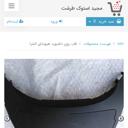
مجید استوک طرشت
سبد خرید
0
ورود
ثبت‌نام
خانه
فهرست محصولات
قاب روی داشبورد هیوندای النترا