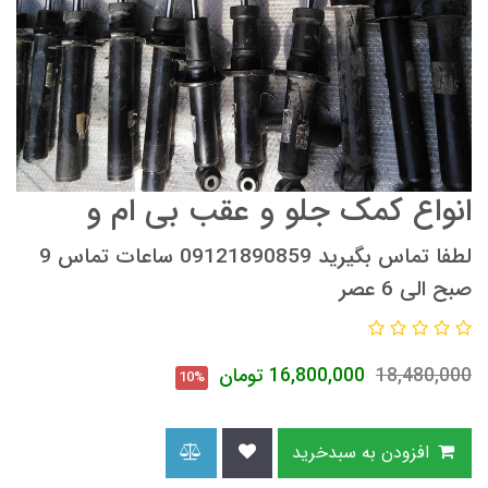
انواع کمک جلو و عقب بی ام و
لطفا تماس بگیرید 09121890859 ساعات تماس 9
صبح الی 6 عصر
18,480,000
16,800,000
تومان
10%
افزودن به سبدخرید