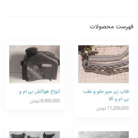
فهرست محصولات
فلاپ زیر سپر جلو و عقب
انواع هواکش بی ام و
بی ام و x6
8,400,000 تومان
11,200,000 تومان